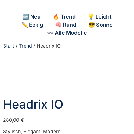
🆕 Neu
🔥 Trend
💡 Leicht
✏️ Eckig
🧠 Rund
😎 Sonne
👓 Alle Modelle
Start
/
Trend
/ Headrix IO
Headrix IO
280,00
€
Stylisch, Elegant, Modern