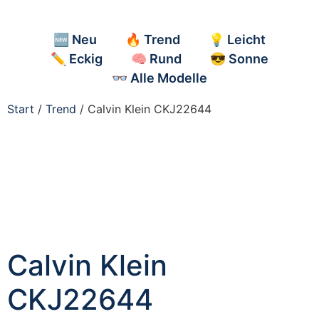
🆕 Neu
🔥 Trend
💡 Leicht
✏️ Eckig
🧠 Rund
😎 Sonne
👓 Alle Modelle
Start
/
Trend
/ Calvin Klein CKJ22644
Calvin Klein
CKJ22644